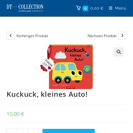
Zum
0,00
€
Menü
0
Inhalt
springen
Vorheriges Produkt
Nächstes Produkt
🔍
Kuckuck, kleines Auto!
10,00
€
Kuckuck,