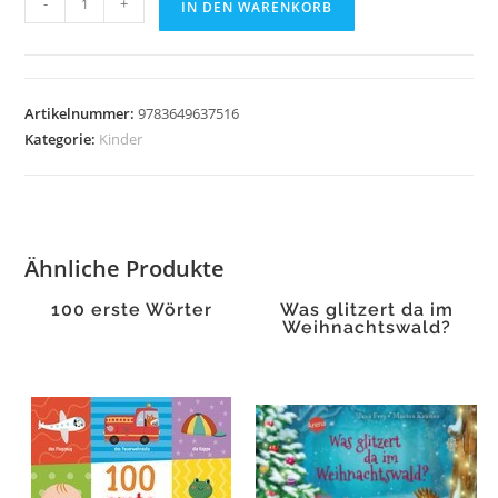
-
+
IN DEN WARENKORB
kleines
Auto!
Menge
Artikelnummer:
9783649637516
Kategorie:
Kinder
Ähnliche Produkte
100 erste Wörter
Was glitzert da im
Weihnachtswald?