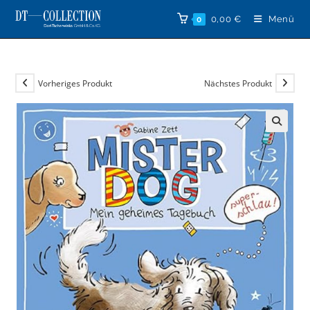
Zum
0,00
€
Menü
0
Inhalt
springen
Vorheriges Produkt
Nächstes Produkt
🔍