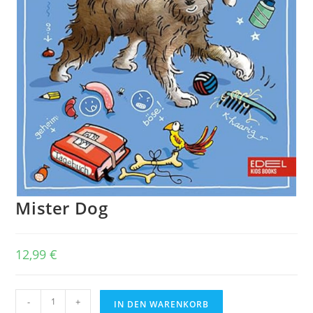
Mister Dog
12,99
€
Mister
-
+
IN DEN WARENKORB