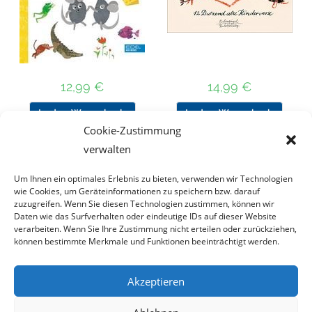
12,99
€
14,99
€
In den Warenkorb
In den Warenkorb
Cookie-Zustimmung
verwalten
Um Ihnen ein optimales Erlebnis zu bieten, verwenden wir Technologien
Nach Preis filtern
wie Cookies, um Geräteinformationen zu speichern bzw. darauf
zuzugreifen. Wenn Sie diesen Technologien zustimmen, können wir
Daten wie das Surfverhalten oder eindeutige IDs auf dieser Website
Kategorie
verarbeiten. Wenn Sie Ihre Zustimmung nicht erteilen oder zurückziehen,
auswählen
können bestimmte Merkmale und Funktionen beeinträchtigt werden.
Akzeptieren
Impressum
Datenschutz
Haftungsausschluss