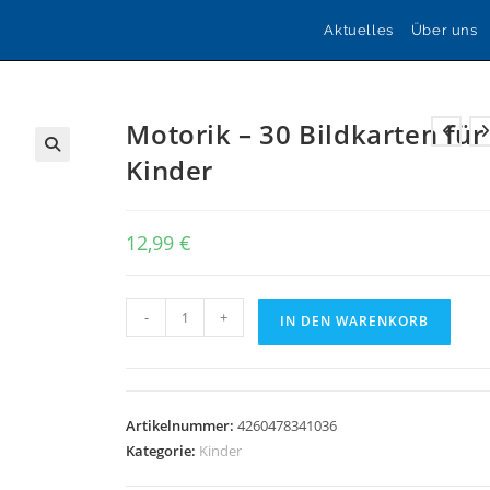
Aktuelles
Über uns
Motorik – 30 Bildkarten für
Kinder
🔍
12,99
€
Motorik
-
+
IN DEN WARENKORB
-
30
Bildkarten
für
Artikelnummer:
4260478341036
Kinder
Kategorie:
Kinder
Menge