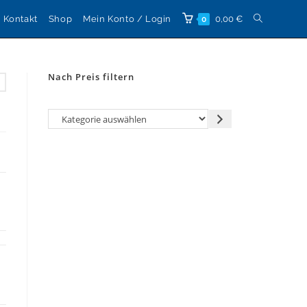
Website-
Kontakt
Shop
Mein Konto / Login
0,00
€
0
Suche
Nach Preis filtern
umschalten
Kategorie
auswählen