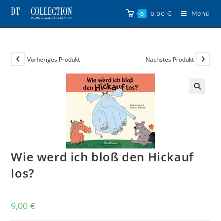
Zum
0,00
€
Menü
0
Inhalt
springen
Vorheriges Produkt
Nächstes Produkt
🔍
Wie werd ich bloß den Hickauf
los?
9,00
€