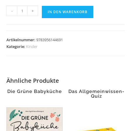
Wie
-
+
IN DEN WARENKORB
werd
ich
bloß
den
Artikelnummer:
9783956144691
Hickauf
Kategorie:
Kinder
los?
Menge
Ähnliche Produkte
Die Grüne Babyküche
Das Allgemeinwissen-
Quiz