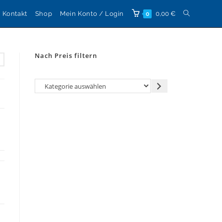
Website-
Kontakt
Shop
Mein Konto / Login
0,00
€
0
Suche
Nach Preis filtern
umschalten
Kategorie
auswählen