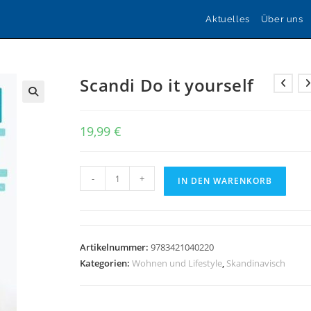
Aktuelles
Über uns
Scandi Do it yourself
🔍
19,99
€
Scandi
-
+
IN DEN WARENKORB
Do
it
yourself
Menge
Artikelnummer:
9783421040220
Kategorien:
Wohnen und Lifestyle
,
Skandinavisch