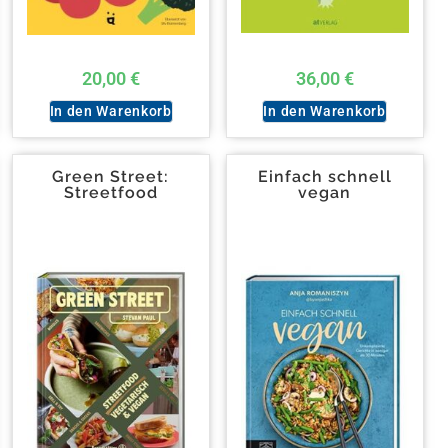
20,00
€
36,00
€
In den Warenkorb
In den Warenkorb
Green Street:
Einfach schnell
Streetfood
vegan
vegetarisch &
vegan