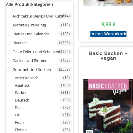
Alle Produktkategorien
Architektur Design Und Kunst
(514)
9,99
€
Autoren (Trending)
(113)
Diaries Und Kalender
(120)
In den Warenkorb
Diverses
(1520)
Feste Feiern Und Schenken
(2254)
Basic Backen –
vegan
Garten Und Blumen
(402)
Gourmet Und Kochen
(2559)
Amerikanisch
(19)
Asiatisch
(108)
Backen
(311)
Deutsch
(93)
Diät
(76)
Eis
(21)
Fisch
(20)
Fleisch
(50)