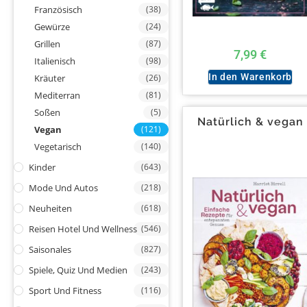
Französisch
(38)
Gewürze
(24)
Grillen
(87)
7,99
€
Italienisch
(98)
In den Warenkorb
Kräuter
(26)
Mediterran
(81)
Soßen
(5)
Natürlich & vegan
Vegan
(121)
Vegetarisch
(140)
Kinder
(643)
Mode Und Autos
(218)
Neuheiten
(618)
Reisen Hotel Und Wellness
(546)
Saisonales
(827)
Spiele, Quiz Und Medien
(243)
Sport Und Fitness
(116)