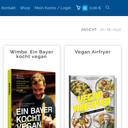
Kontakt
Shop
Mein Konto / Login
0,00
€
0
ANSICHT:
24
48
ALLE
Wimbe. Ein Bayer
Vegan Airfryer
kocht vegan