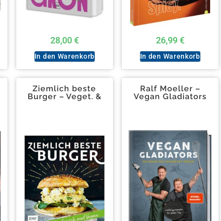
28,00
€
26,99
€
In den Warenkorb
In den Warenkorb
Ziemlich beste
Ralf Moeller –
Burger – Veget. &
Vegan Gladiators
vegan