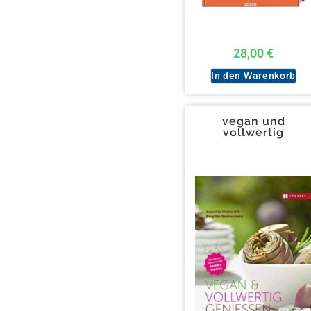
28,00
€
In den Warenkorb
vegan und
vollwertig
genießen