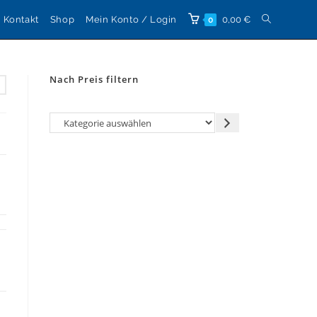
Website-
Kontakt
Shop
Mein Konto / Login
0,00
€
0
Suche
Nach Preis filtern
umschalten
Kategorie
auswählen