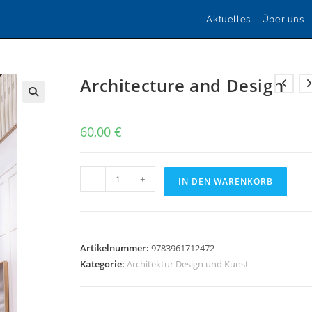
Aktuelles
Über uns
Architecture and Design
🔍
60,00
€
Architecture
-
+
IN DEN WARENKORB
and
Design
Menge
Artikelnummer:
9783961712472
Kategorie:
Architektur Design und Kunst