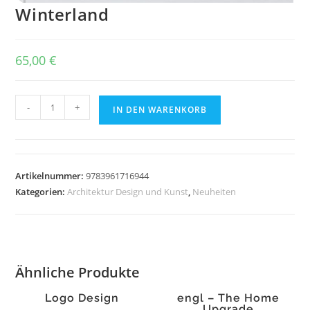
Winterland
65,00
€
Winterland
-
+
IN DEN WARENKORB
Menge
Artikelnummer:
9783961716944
Kategorien:
Architektur Design und Kunst
,
Neuheiten
Ähnliche Produkte
Logo Design
engl – The Home
Upgrade