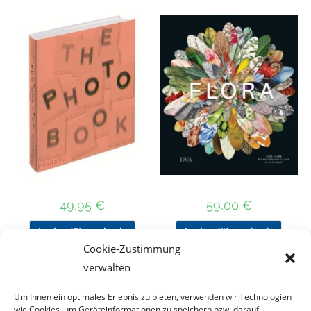
49,95
€
59,00
€
In den Warenkorb
In den Warenkorb
Cookie-Zustimmung
verwalten
Um Ihnen ein optimales Erlebnis zu bieten, verwenden wir Technologien
Nach Preis filtern
wie Cookies, um Geräteinformationen zu speichern bzw. darauf