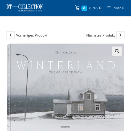
Zum
0,00
€
Menü
0
Inhalt
springen
Vorheriges Produkt
Nächstes Produkt
🔍