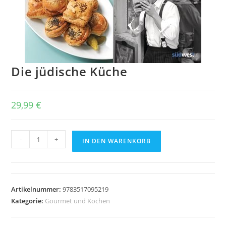
Die jüdische Küche
29,99
€
Die
-
+
IN DEN WARENKORB
jüdische
Küche
Menge
Artikelnummer:
9783517095219
Kategorie:
Gourmet und Kochen