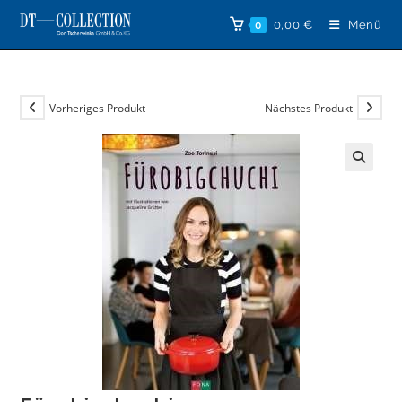
Zum
0,00
€
Menü
0
Inhalt
springen
Vorheriges Produkt
Nächstes Produkt
🔍