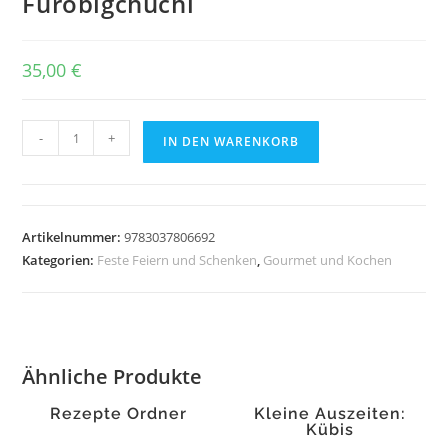
Fürobigchuchi
35,00
€
Fürobigchuchi
-
+
IN DEN WARENKORB
Menge
Artikelnummer:
9783037806692
Kategorien:
Feste Feiern und Schenken
,
Gourmet und Kochen
Ähnliche Produkte
Rezepte Ordner
Kleine Auszeiten:
Kübis