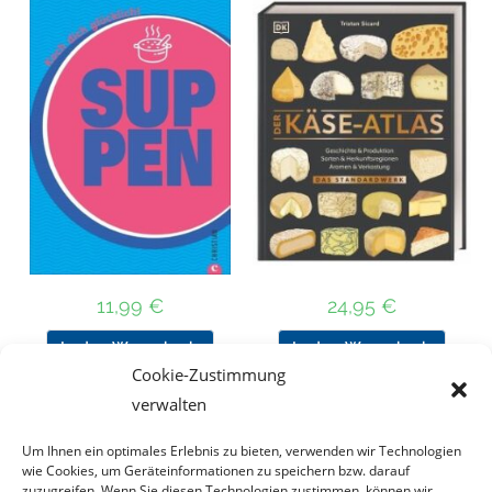
11,99
€
24,95
€
In den Warenkorb
In den Warenkorb
Cookie-Zustimmung
verwalten
Um Ihnen ein optimales Erlebnis zu bieten, verwenden wir Technologien
Nach Preis filtern
wie Cookies, um Geräteinformationen zu speichern bzw. darauf
zuzugreifen. Wenn Sie diesen Technologien zustimmen, können wir