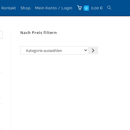
Website-
Kontakt
Shop
Mein Konto / Login
0,00
€
0
Suche
Nach Preis filtern
umschalten
Kategorie
auswählen