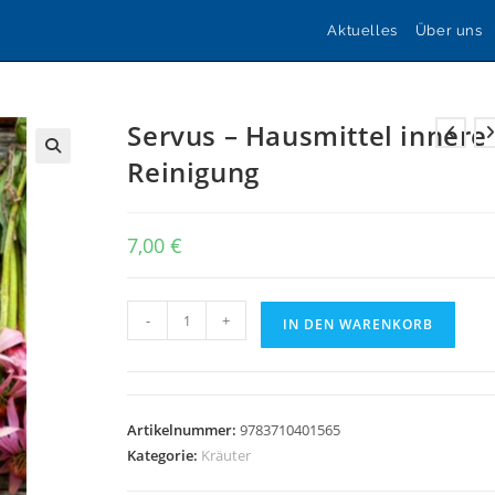
Aktuelles
Über uns
Servus – Hausmittel innere
Reinigung
🔍
7,00
€
Servus
-
+
IN DEN WARENKORB
-
Hausmittel
innere
Reinigung
Artikelnummer:
9783710401565
Menge
Kategorie:
Kräuter