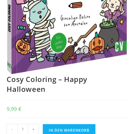
Cosy Coloring – Happy
Halloween
9,99
€
Cosy
-
+
IN DEN WARENKORB