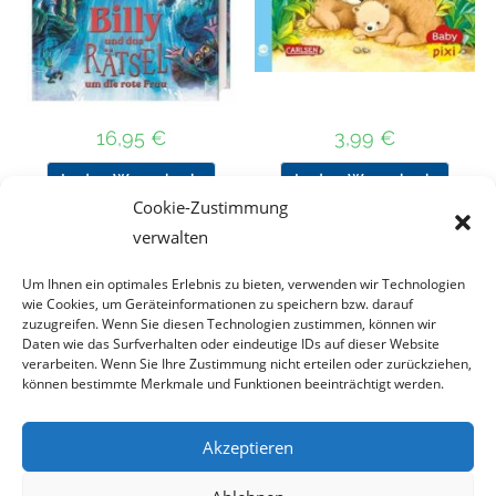
16,95
€
3,99
€
In den Warenkorb
In den Warenkorb
Cookie-Zustimmung
verwalten
Um Ihnen ein optimales Erlebnis zu bieten, verwenden wir Technologien
Nach Preis filtern
wie Cookies, um Geräteinformationen zu speichern bzw. darauf
zuzugreifen. Wenn Sie diesen Technologien zustimmen, können wir
Daten wie das Surfverhalten oder eindeutige IDs auf dieser Website
Kategorie
verarbeiten. Wenn Sie Ihre Zustimmung nicht erteilen oder zurückziehen,
auswählen
können bestimmte Merkmale und Funktionen beeinträchtigt werden.
Akzeptieren
Impressum
Datenschutz
Haftungsausschluss