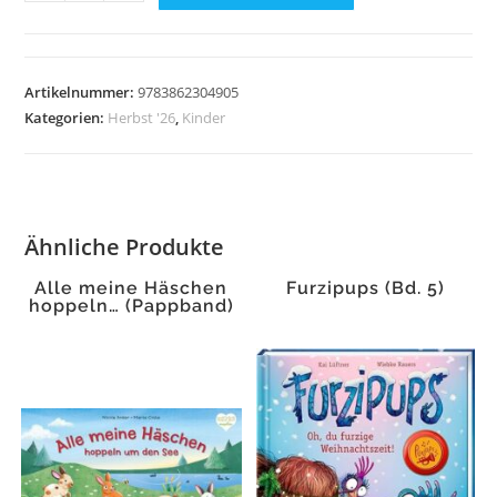
Coloring
–
Happy
Halloween
Artikelnummer:
9783862304905
Menge
Kategorien:
Herbst '26
,
Kinder
Ähnliche Produkte
Alle meine Häschen
Furzipups (Bd. 5)
hoppeln… (Pappband)