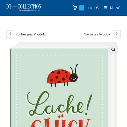
Zum
0,00
€
Menü
0
Inhalt
springen
Vorheriges Produkt
Nächstes Produkt
🔍