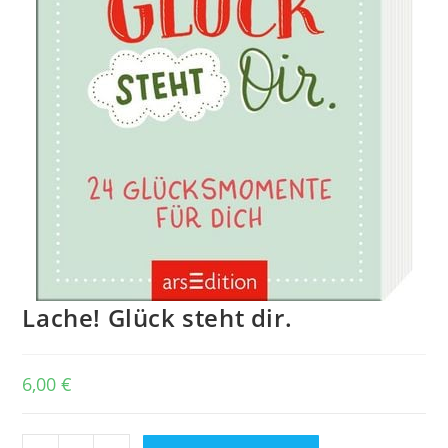
Lache! Glück steht dir.
6,00
€
Lache!