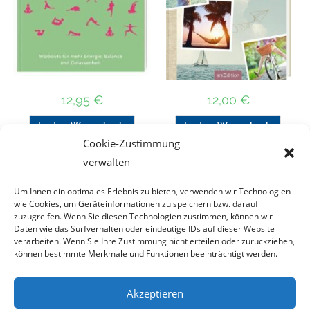
12,95
€
12,00
€
In den Warenkorb
In den Warenkorb
Cookie-Zustimmung
verwalten
Um Ihnen ein optimales Erlebnis zu bieten, verwenden wir Technologien
Nach Preis filtern
wie Cookies, um Geräteinformationen zu speichern bzw. darauf
zuzugreifen. Wenn Sie diesen Technologien zustimmen, können wir
Daten wie das Surfverhalten oder eindeutige IDs auf dieser Website
Kategorie
verarbeiten. Wenn Sie Ihre Zustimmung nicht erteilen oder zurückziehen,
auswählen
können bestimmte Merkmale und Funktionen beeinträchtigt werden.
Akzeptieren