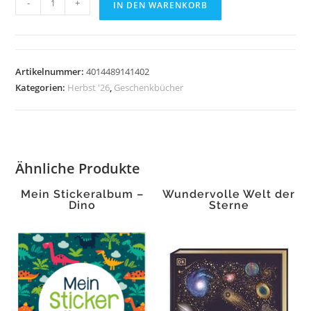
-
+
IN DEN WARENKORB
Glück
steht
dir.
Menge
Artikelnummer:
4014489141402
Kategorien:
Herbst '26
,
Geschenkbücher
Ähnliche Produkte
Mein Stickeralbum –
Wundervolle Welt der
Dino
Sterne