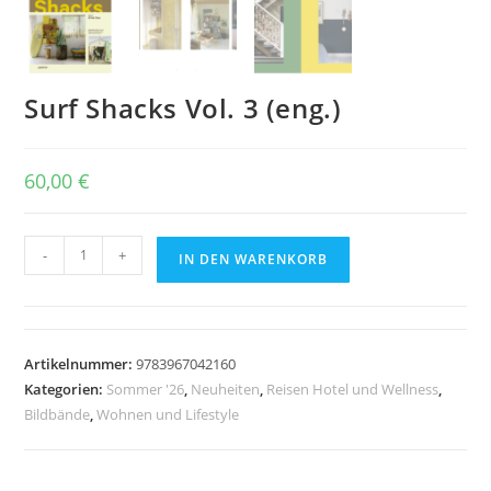
Surf Shacks Vol. 3 (eng.)
60,00
€
Surf
-
+
IN DEN WARENKORB
Shacks
Vol.
3
(eng.)
Artikelnummer:
9783967042160
Menge
Kategorien:
Sommer '26
,
Neuheiten
,
Reisen Hotel und Wellness
,
Bildbände
,
Wohnen und Lifestyle