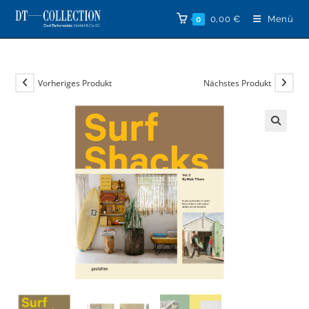
Zum
0,00
€
Menü
0
Inhalt
springen
Vorheriges Produkt
Nächstes Produkt
🔍