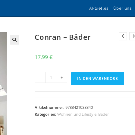
Aktuelles
Über uns
Conran – Bäder
🔍
17,99
€
Conran
-
+
IN DEN WARENKORB
-
Bäder
Menge
Artikelnummer:
9783421038340
Kategorien:
Wohnen und Lifestyle
,
Bäder