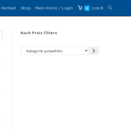
Website-
Kontakt
Shop
Mein Konto / Login
0,00
€
0
Suche
Nach Preis filtern
umschalten
Kategorie
auswählen