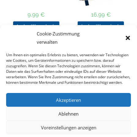
9,99
€
16,99
€
In den Warenkorb
In den Warenkorb
Cookie-Zustimmung
verwalten
Um Ihnen ein optimales Erlebnis zu bieten, verwenden wir Technologien
Nach Preis filtern
wie Cookies, um Geräteinformationen zu speichern bzw. darauf
zuzugreifen. Wenn Sie diesen Technologien zustimmen, können wir
Daten wie das Surfverhalten oder eindeutige IDs auf dieser Website
Kategorie
verarbeiten. Wenn Sie Ihre Zustimmung nicht erteilen oder zurückziehen,
auswählen
können bestimmte Merkmale und Funktionen beeinträchtigt werden.
Akzeptieren
Impressum
Datenschutz
Haftungsausschluss
Ablehnen
Cookie-Richtlinie (EU)
Voreinstellungen anzeigen
Copyright 2023 - DT COLLECTION