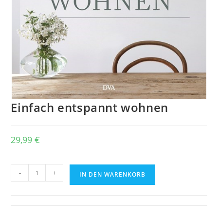
Einfach entspannt wohnen
29,99
€
Einfach
-
+
IN DEN WARENKORB
entspannt
wohnen
Menge