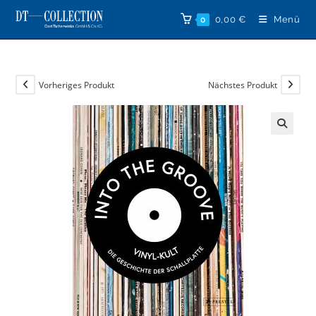
Zum
0,00
€
Menü
0
Inhalt
springen
Vorheriges Produkt
Nächstes Produkt
🔍