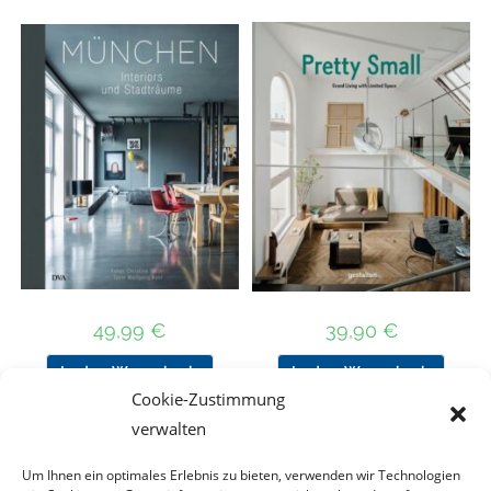
49,99
€
39,90
€
In den Warenkorb
In den Warenkorb
Cookie-Zustimmung
verwalten
Um Ihnen ein optimales Erlebnis zu bieten, verwenden wir Technologien
Nach Preis filtern