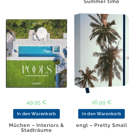
Summer time
49,95
€
16,99
€
In den Warenkorb
In den Warenkorb
Müchen – Interiors &
engl – Pretty Small
Stadträume