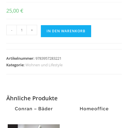
25,00
€
Magic
-
+
IN DEN WARENKORB
Morning
Menge
Artikelnummer:
9783957283221
Kategorie:
Wohnen und Lifestyle
Ähnliche Produkte
Conran – Bäder
Homeoffice