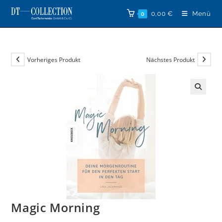
Zum
0,00
€
Menü
0
Inhalt
springen
Vorheriges Produkt
Nächstes Produkt
🔍
Magic Morning