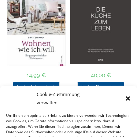
14,99
€
40,00
€
In den Warenkorb
In den Warenkorb
Cookie-Zustimmung
verwalten
Um Ihnen ein optimales Erlebnis zu bieten, verwenden wir Technologien
Nach Preis filtern
wie Cookies, um Geräteinformationen zu speichern bzw. darauf
zuzugreifen. Wenn Sie diesen Technologien zustimmen, können wir
Daten wie das Surfverhalten oder eindeutige IDs auf dieser Website
Kategorie